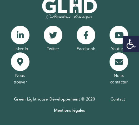
Ouvrir la 
LinkedIn
Twitter
Facebook
Youtube
Nous
Nous
trouver
contacter
Green Lighthouse Développement © 2020
Contact
Mentions légales
Tweetez
Partagez
Partagez
Épin