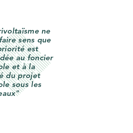
rivoltaïsme ne
faire sens que
priorité est
dée au foncier
ole et à la
té du projet
ole sous les
eaux"