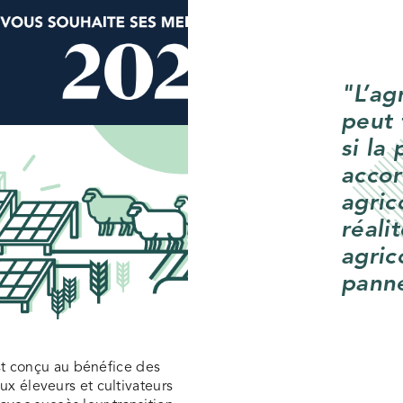
"L’ag
peut 
si la 
accor
agric
réali
agric
pann
t conçu au bénéfice des
aux éleveurs et cultivateurs