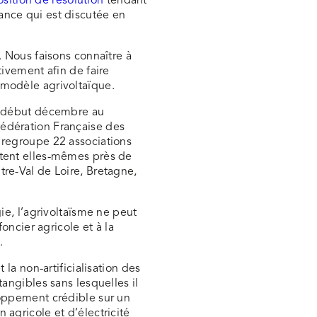
sition de résolution
tendant
ance qui est discutée en
. Nous faisons connaître à
tivement afin de faire
 modèle agrivoltaïque.
ué début décembre au
édération Française des
 regroupe 22 associations
ntent elles-mêmes près de
re-Val de Loire, Bretagne,
gie, l’agrivoltaïsme ne peut
foncier agricole et à la
.
 la non-artificialisation des
tangibles sans lesquelles il
loppement crédible sur un
 agricole et d’électricité