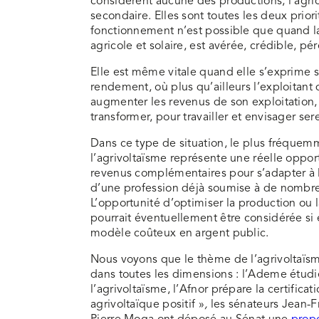
considèrent aucune des productions, l’agric
secondaire. Elles sont toutes les deux priori
fonctionnement n’est possible que quand la
agricole et solaire, est avérée, crédible, pé
Elle est même vitale quand elle s’exprime su
rendement, où plus qu’ailleurs l’exploitant
augmenter les revenus de son exploitation,
transformer, pour travailler et envisager ser
Dans ce type de situation, le plus fréquem
l’agrivoltaïsme représente une réelle oppor
revenus complémentaires pour s’adapter à 
d’une profession déjà soumise à de nombre
L’opportunité d’optimiser la production ou 
pourrait éventuellement être considérée si e
modèle coûteux en argent public.
Nous voyons que le thème de l’agrivoltaïsm
dans toutes les dimensions : l’Ademe étudie
l’agrivoltaïsme, l’Afnor prépare la certificat
agrivoltaïque positif »
,
les sénateurs Jean-F