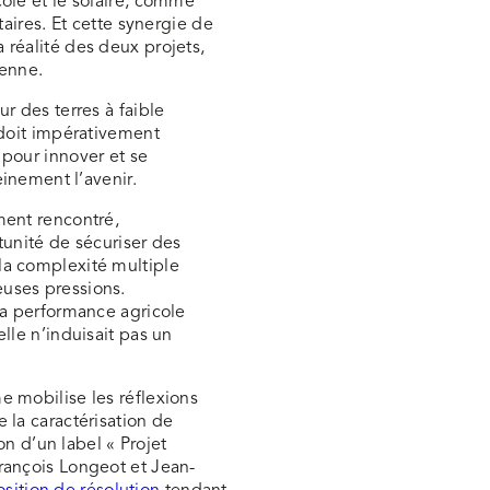
ole et le solaire, comme
taires. Et cette synergie de
 réalité des deux projets,
renne.
r des terres à faible
 doit impérativement
 pour innover et se
einement l’avenir.
ment rencontré,
tunité de sécuriser des
la complexité multiple
uses pressions.
la performance agricole
lle n’induisait pas un
e mobilise les réflexions
 la caractérisation de
ion d’un label « Projet
rançois Longeot et Jean-