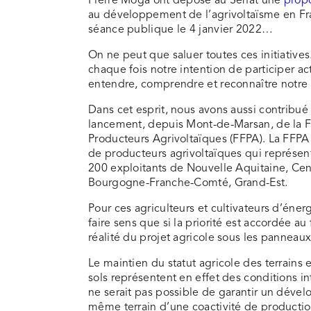
Pierre Moga ont déposé au Sénat une
propo
au développement de l’agrivoltaïsme en Fr
séance publique le 4 janvier 2022…
On ne peut que saluer toutes ces initiatives
chaque fois notre intention de participer ac
entendre, comprendre et reconnaître notre
Dans cet esprit, nous avons aussi contrib
lancement, depuis Mont-de-Marsan, de la F
Producteurs Agrivoltaïques (FFPA). La FFPA
de producteurs agrivoltaïques qui représe
200 exploitants de Nouvelle Aquitaine, Cent
Bourgogne-Franche-Comté, Grand-Est.
Pour ces agriculteurs et cultivateurs d’éner
faire sens que si la priorité est accordée au 
réalité du projet agricole sous les panneaux
Le maintien du statut agricole des terrains et
sols représentent en effet des conditions in
ne serait pas possible de garantir un déve
même terrain d’une coactivité de production