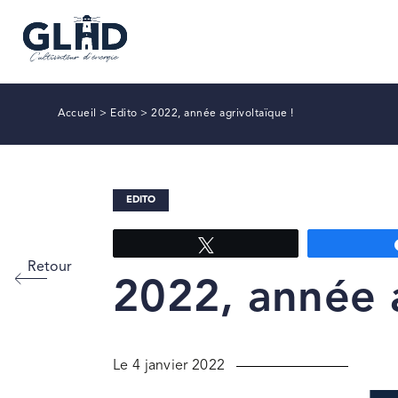
Accueil
>
Edito
>
2022, année agrivoltaïque !
EDITO
Tweetez
Retour
2022, année a
Le 4 janvier 2022