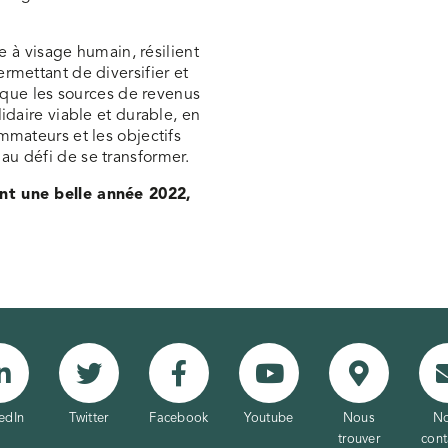
e à visage humain, résilient
rmettant de diversifier et
i que les sources de revenus
idaire viable et durable, en
mmateurs et les objectifs
u défi de se transformer.
nt une belle année 2022,
edIn
Twitter
Facebook
Youtube
Nous
N
trouver
cont