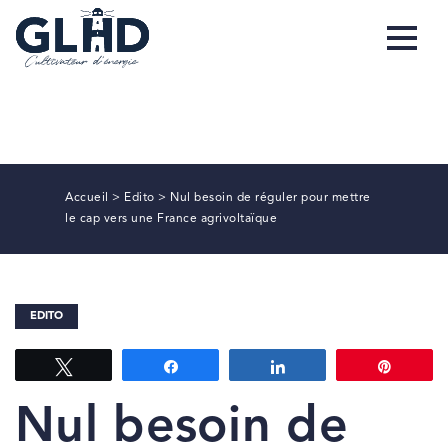
Accueil
>
Edito
>
Nul besoin de réguler pour mettre
le cap vers une France agrivoltaïque
EDITO
Tweetez
Partagez
Partagez
Épingl
Nul besoin de