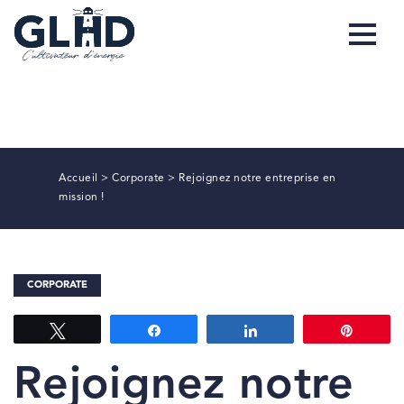
Accueil
>
Corporate
>
Rejoignez notre entreprise en
mission !
CORPORATE
Tweetez
Partagez
Partagez
Épingl
Rejoignez notre