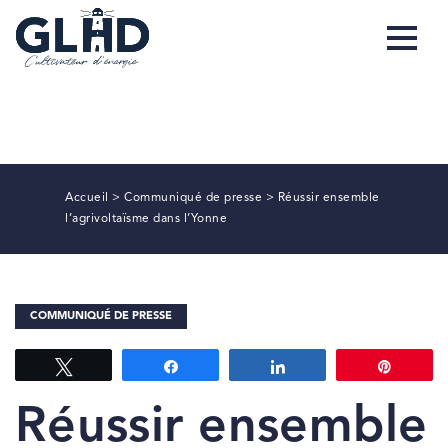
Accueil
>
Communiqué de presse
>
Réussir ensemble
l’agrivoltaïsme dans l’Yonne
COMMUNIQUÉ DE PRESSE
Tweetez
Partagez
Partagez
Épingl
Réussir ensemble